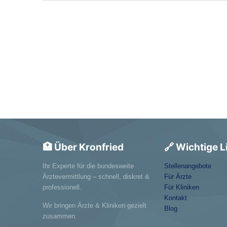
🏥 Über Kronfried
🔗 Wichtige L
Ihr Experte für die bundesweite
Stellenangebote
Ärztevermittlung – schnell, diskret &
Für Ärzte
professionell.
Für Kliniken
Kontakt
Wir bringen Ärzte & Kliniken gezielt
Blog
zusammen.