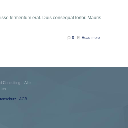
disse fermentum erat. Duis consequat tortor. Mauris
0
Read more
d Consulting – Alle
ten.
tenschutz
|
AGB