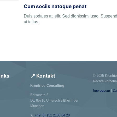
Cum sociis natoque penat
Duis sodales at, elit. Sed dignissim justo. Suspen
ut tellus.
inks
📍 Kontakt
© 2025 Kronfrie
Rechte vorbehal
Kronfried Consulting
Impressum
|
Da
Edisonstr. 6
DE 85716 Unterschleißheim bei
München
📞
+49 (0) 151 2100 84 28