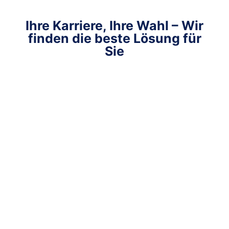
Ihre Karriere, Ihre Wahl – Wir
finden die beste Lösung für
Sie
Berücksichtigung Ihrer persönlichen
Lebenssituation
Ob Sie mehr Freizeit, eine bessere Work-Life-
Balance oder eine höhere Vergütung anstreben –
wir finden eine Lösung, die zu Ihrem Leben
passt.
Optimierung Ihrer Karriereperspektiven
Wir analysieren nicht nur offene Stellen, sondern
helfen Ihnen auch dabei, langfristige
Entwicklungsmöglichkeiten in der
Medizinbranche zu erkennen.
Spezialisierte Vermittlung für jede
Karrierestufe