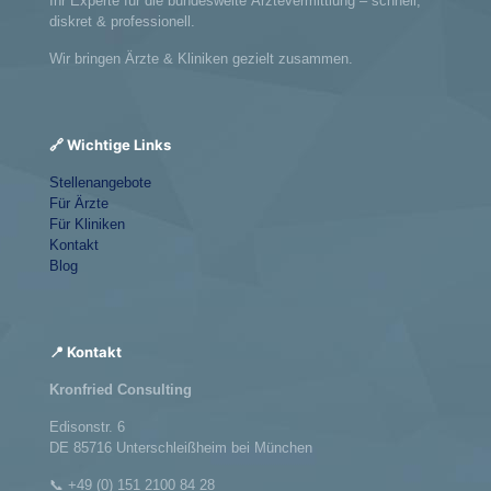
Ihr Experte für die bundesweite Ärztevermittlung – schnell,
diskret & professionell.
Wir bringen Ärzte & Kliniken gezielt zusammen.
🔗 Wichtige Links
Stellenangebote
Für Ärzte
Für Kliniken
Kontakt
Blog
📍 Kontakt
Kronfried Consulting
Edisonstr. 6
DE 85716 Unterschleißheim bei München
📞
+49 (0) 151 2100 84 28