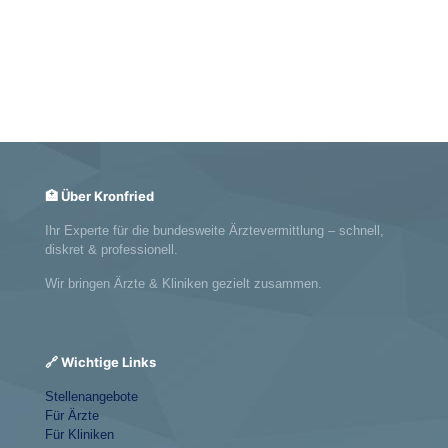
Anmelden
🏥 Über Kronfried
Ihr Experte für die bundesweite Ärztevermittlung – schnell,
diskret & professionell.
Wir bringen Ärzte & Kliniken gezielt zusammen.
🔗 Wichtige Links
Stellenangebote
Für Ärzte
Für Kliniken