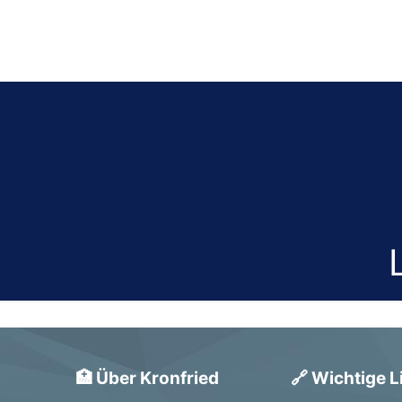
🏥 Über Kronfried
🔗 Wichtige L