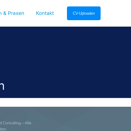
en & Praxen
Kontakt
CV-Uploaden
n
d Consulting – Alle
ten.