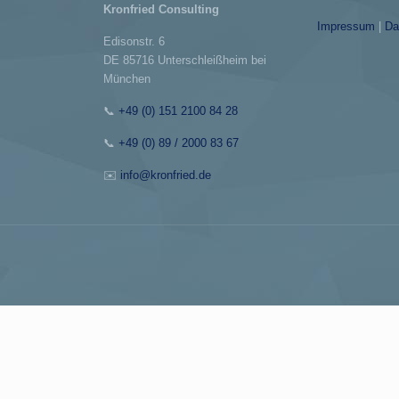
Kronfried Consulting
Impressum
|
Da
Edisonstr. 6
DE 85716 Unterschleißheim bei
München
📞
+49 (0) 151 2100 84 28
📞
+49 (0) 89 / 2000 83 67
✉️
info@kronfried.de