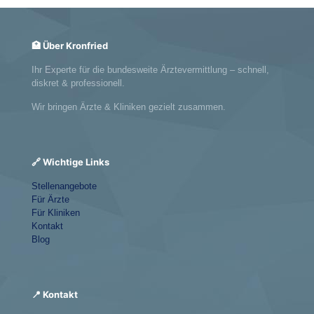
🏥 Über Kronfried
Ihr Experte für die bundesweite Ärztevermittlung – schnell,
diskret & professionell.
Wir bringen Ärzte & Kliniken gezielt zusammen.
🔗 Wichtige Links
Stellenangebote
Für Ärzte
Für Kliniken
Kontakt
Blog
📍 Kontakt