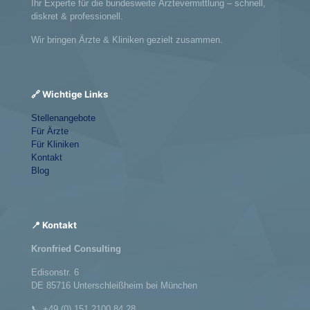
Ihr Experte für die bundesweite Ärztevermittlung – schnell,
diskret & professionell.
Wir bringen Ärzte & Kliniken gezielt zusammen.
🔗 Wichtige Links
Stellenangebote
Für Ärzte
Für Kliniken
Kontakt
Blog
📍 Kontakt
Kronfried Consulting
Edisonstr. 6
DE 85716 Unterschleißheim bei München
📞
+49 (0) 151 2100 84 28